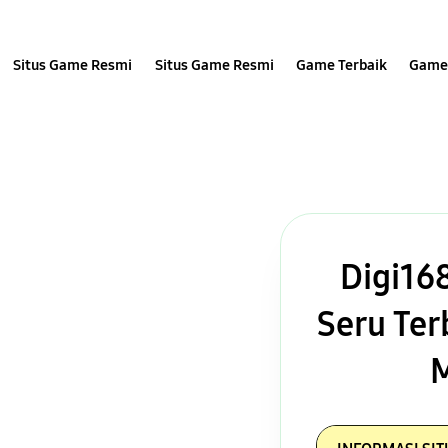
Situs Game Resmi
Situs Game Resmi
Game Terbaik
Game 
Digi168
Seru Ter
M