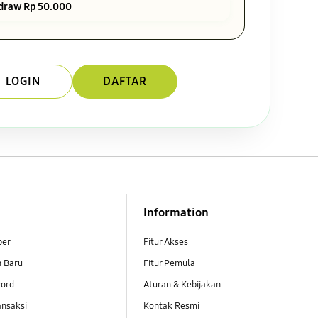
draw Rp 50.000
LOGIN
DAFTAR
Information
ber
Fitur Akses
n Baru
Fitur Pemula
ord
Aturan & Kebijakan
ansaksi
Kontak Resmi