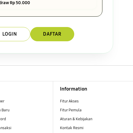
draw Rp 50.000
LOGIN
DAFTAR
Information
ber
Fitur Akses
n Baru
Fitur Pemula
ord
Aturan & Kebijakan
ansaksi
Kontak Resmi