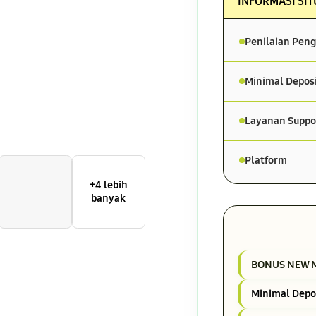
INFORMASI SIT
Penilaian Pen
Minimal Depos
Layanan Suppo
Platform
+4 lebih
banyak
BONUS NEW 
Minimal Depos