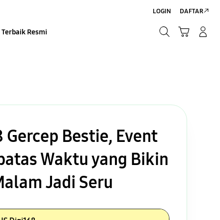
LOGIN
DAFTAR
Cari
Troli
Login/Sign-Up
Terbaik Resmi
Cari
 Gercep Bestie, Event
batas Waktu yang Bikin
alam Jadi Seru