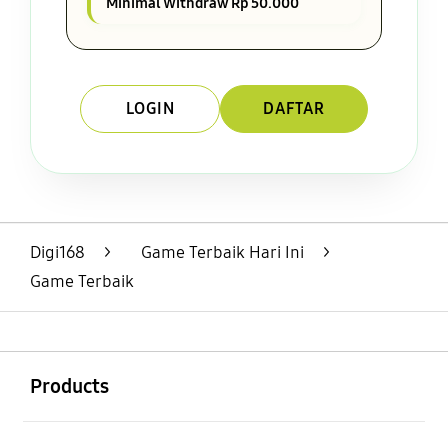
Minimal Withdraw Rp 50.000
LOGIN
DAFTAR
Layer Popup Close
Digi168
>
Game Terbaik Hari Ini
>
Game Terbaik
Buka
Footer Navigation
Products
Buka