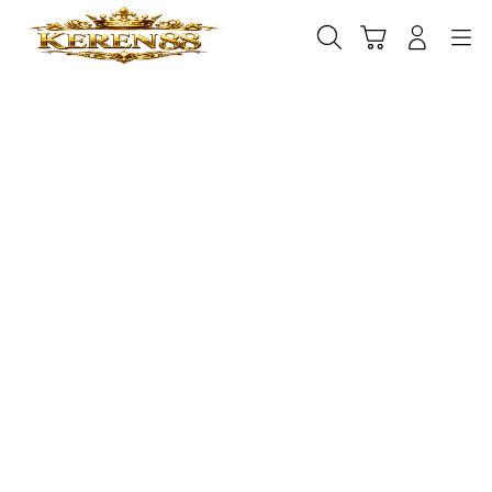
Skip
to
Cari
Troli
Login
Navigation
content