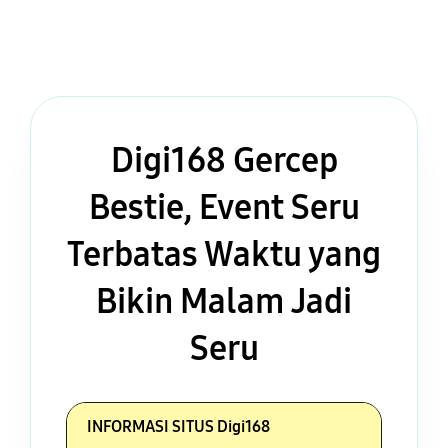
Digi168 Gercep
Bestie, Event Seru
Terbatas Waktu yang
Bikin Malam Jadi
Seru
INFORMASI SITUS Digi168